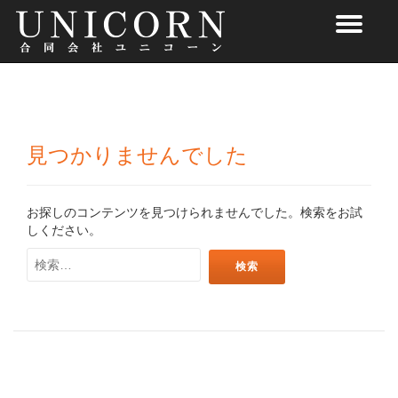
ナ
コ
ン
ビ
テ
ン
ゲ
ツ
へ
ー
ス
見つかりませんでした
キ
シ
ッ
プ
ョ
お探しのコンテンツを見つけられませんでした。検索をお試
しください。
ン
検
索:
を
切
り